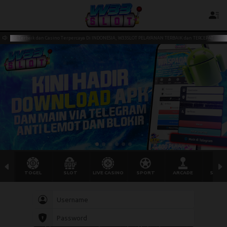
Slot Terbaik dan Casino Terpercaya Di INDONESIA, W33SLOT PELAYANAN TERBAIK dan TERCEPAT
TOGEL
SLOT
LIVE CASINO
SPORT
ARCADE
SABU