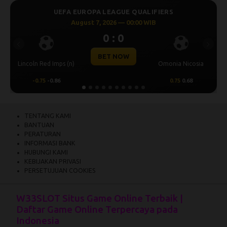
 EUROPA LEAGUE QUALIFIERS
UEFA EURO
August 7, 2026 — 00:00 WIB
August 
0 : 0
Previous
Next
BET NOW
)
Omonia Nicosia
Maccabi Tel Aviv (n)
0.75
0.68
0.25
0.68
TENTANG KAMI
BANTUAN
PERATURAN
INFORMASI BANK
HUBUNGI KAMI
KEBIJAKAN PRIVASI
PERSETUJUAN COOKIES
W33SLOT Situs Game Online Terbaik |
Daftar Game Online Terpercaya pada
Indonesia