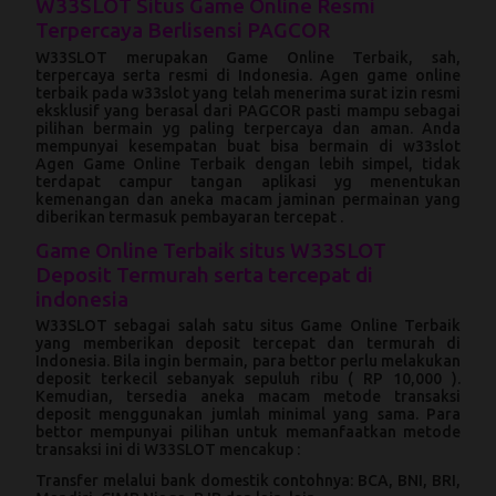
W33SLOT Situs Game Online Resmi
Terpercaya Berlisensi PAGCOR
W33SLOT merupakan
Game Online Terbaik
, sah,
terpercaya serta resmi di Indonesia. Agen game online
terbaik pada w33slot yang telah menerima surat izin resmi
eksklusif yang berasal dari PAGCOR pasti mampu sebagai
pilihan bermain yg paling terpercaya dan aman. Anda
mempunyai kesempatan buat bisa bermain di w33slot
Agen
Game Online Terbaik
dengan lebih simpel, tidak
terdapat campur tangan aplikasi yg menentukan
kemenangan dan aneka macam jaminan permainan yang
diberikan termasuk pembayaran tercepat .
Game Online Terbaik situs W33SLOT
Deposit Termurah serta tercepat di
indonesia
W33SLOT sebagai salah satu situs
Game Online Terbaik
yang memberikan deposit tercepat dan termurah di
Indonesia. Bila ingin bermain, para bettor perlu melakukan
deposit terkecil sebanyak sepuluh ribu ( RP 10,000 ).
Kemudian, tersedia aneka macam metode transaksi
deposit menggunakan jumlah minimal yang sama. Para
bettor mempunyai pilihan untuk memanfaatkan metode
transaksi ini di W33SLOT mencakup :
Transfer melalui bank domestik contohnya: BCA, BNI, BRI,