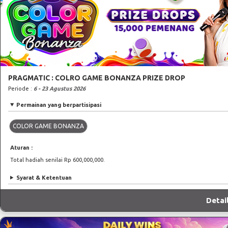
PRAGMATIC : COLRO GAME BONANZA PRIZE DROP
Periode :
6 - 23 Agustus 2026
Permainan yang berpartisipasi
COLOR GAME BONANZA
Aturan :
Total hadiah senilai Rp 600,000,000.
Syarat & Ketentuan
Detai