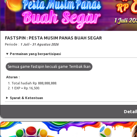
FASTSPIN : PESTA MUSIM PANAS BUAH SEGAR
Periode :
1 Juli - 31 Agustus 2026
Permainan yang berpartisipasi
Semua game Fastspin kecuali game Tembak Ikan
Aturan :
Total hadiah Rp 888,888,888.
1 EXP = Rp.16,500.
Syarat & Ketentuan
Detai