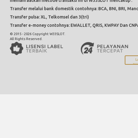
memanfaatkan metode transaksi ini di W33SLOT mencakup :
Transfer melalui bank domestik contohnya: BCA, BNI, BRI, Mandi
Transfer pulsa: XL, Telkomsel dan 3(tri)
Transfer e-money contohnya: EWALLET, QRIS, KWPAY Dan CNP
© 2015 - 2026 Copyright W33SLOT.
All Rights Reserved.
L
PU