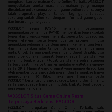
menghadirkan permainan
Game Online Terbaik
, W33SLOT
menyediakan aneka macam permainan yang mampu
dimainkan untuk semua pemain game online salah satunya
ialah pragmatic play, di tambah lagi game tersebut
sekarang sudah diberikan dengan informasi game gacor
dan bocoran game gacor.
W33SLOT resmi PAY4D memahami bagaimana
memanjakan pemainnya. PAY4D memberikan banyak sekali
bonus dan promosi yang menarik, seperti bonus setoran,
bonus referensi, serta bonus loyalitas. promosi ini bisa
menaikkan peluang anda demi meraih kemenangan besar
dan memberikan nilai tambah di pengalaman bermain
anda. Untuk Sarana pembayaran yang dapat di pilih, bisa
juga dipergunakan sangat banyak seperti transfer via
rekening bank wilayah / local, transfer via pulsa, ataupun
terbaru saat ini yaitu transfer melalui e-wallet / e-money
serta QRIS. Minimal uang original yang mampu disetorkan
oleh member pula sangatlah murah dan terjangkau hanya
menggunakan 10 Ribu. mekanisme transaksi pada
W33SLOT berlangsung sangat cepat, kurang dari 5 menit,
serta sangat sederhana dan mudah, baik itu buat deposit
juga penarikan dana.
W33SLOT Situs Game Online Resmi
Terpercaya Berlisensi PAGCOR
W33SLOT merupakan
Game Online Terbaik
, sah,
terpercaya serta resmi di Indonesia. Agen game online