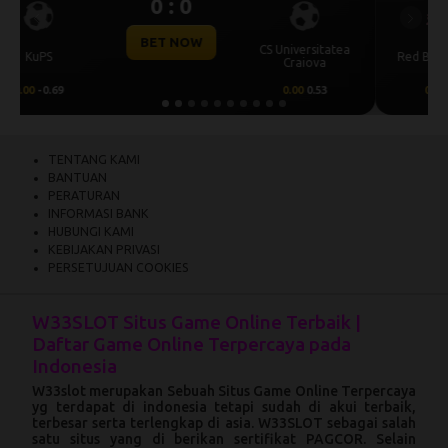
0 : 0
Previous
Next
BET NOW
Red Bull Salzburg
Pafos FC
0.75
0.65
-0.75
-0.81
TENTANG KAMI
BANTUAN
PERATURAN
INFORMASI BANK
HUBUNGI KAMI
KEBIJAKAN PRIVASI
PERSETUJUAN COOKIES
W33SLOT Situs Game Online Terbaik |
Daftar Game Online Terpercaya pada
Indonesia
W33slot merupakan Sebuah Situs
Game Online Terpercaya
yg terdapat di indonesia tetapi sudah di akui terbaik,
terbesar serta terlengkap di asia. W33SLOT sebagai salah
satu situs yang di berikan sertifikat PAGCOR. Selain