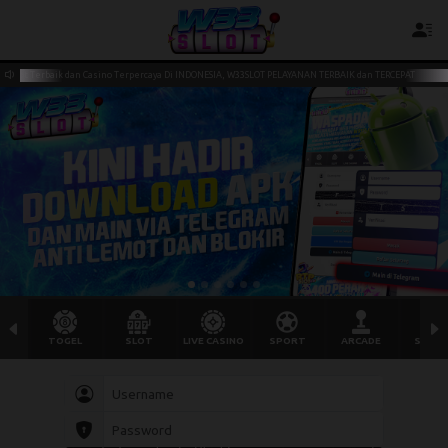
 Terbaik dan Casino Terpercaya Di INDONESIA, W33SLOT PELAYANAN TERBAIK dan TERCEPAT
TOGEL
SLOT
LIVE CASINO
SPORT
ARCADE
SABU