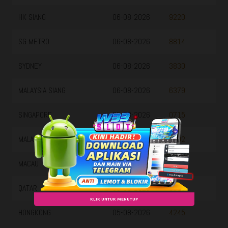
HK SIANG
06-08-2026
9220
SG METRO
06-08-2026
8814
SYDNEY
06-08-2026
3830
MALAYSIA SIANG
06-08-2026
6379
SINGAPORE
05-08-2026
0715
MALAYSIA
05-08-2026
1592
MACAU
05-08-2026
2883
QATAR
05-08-2026
5930
KLIK UNTUK MENUTUP
HONGKONG
05-08-2026
4245