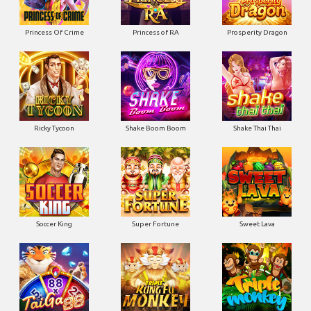
Princess Of Crime
Princess of RA
Prosperity Dragon
Ricky Tycoon
Shake Boom Boom
Shake Thai Thai
Soccer King
Super Fortune
Sweet Lava