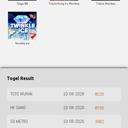
Taiga 88
Triple Kung Fu Monkey
Triple Monkey
Twinkle Ice
Togel Result
TOTO WUHAN
10-08-2026
8035
HK SIANG
10-08-2026
8556
SG METRO
10-08-2026
3982