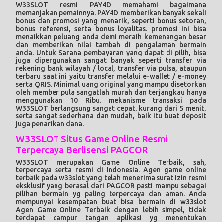
W33SLOT resmi PAY4D memahami bagaimana
memanjakan pemainnya. PAY4D memberikan banyak sekali
bonus dan promosi yang menarik, seperti bonus setoran,
bonus referensi, serta bonus loyalitas. promosi ini bisa
menaikkan peluang anda demi meraih kemenangan besar
dan memberikan nilai tambah di pengalaman bermain
anda. Untuk Sarana pembayaran yang dapat di pilih, bisa
juga dipergunakan sangat banyak seperti transfer via
rekening bank wilayah / local, transfer via pulsa, ataupun
terbaru saat ini yaitu transfer melalui e-wallet / e-money
serta QRIS. Minimal uang original yang mampu disetorkan
oleh member pula sangatlah murah dan terjangkau hanya
menggunakan 10 Ribu. mekanisme transaksi pada
W33SLOT berlangsung sangat cepat, kurang dari 5 menit,
serta sangat sederhana dan mudah, baik itu buat deposit
juga penarikan dana.
W33SLOT Situs Game Online Resmi
Terpercaya Berlisensi PAGCOR
W33SLOT merupakan
Game Online Terbaik
, sah,
terpercaya serta resmi di Indonesia. Agen game online
terbaik pada w33slot yang telah menerima surat izin resmi
eksklusif yang berasal dari PAGCOR pasti mampu sebagai
pilihan bermain yg paling terpercaya dan aman. Anda
mempunyai kesempatan buat bisa bermain di w33slot
Agen
Game Online Terbaik
dengan lebih simpel, tidak
terdapat campur tangan aplikasi yg menentukan