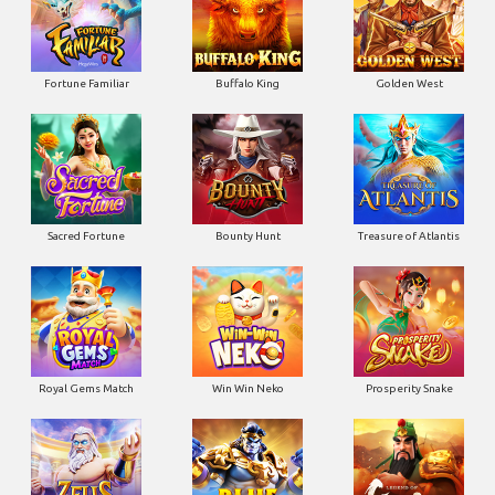
Fortune Familiar
Buffalo King
Golden West
Sacred Fortune
Bounty Hunt
Treasure of Atlantis
Royal Gems Match
Win Win Neko
Prosperity Snake