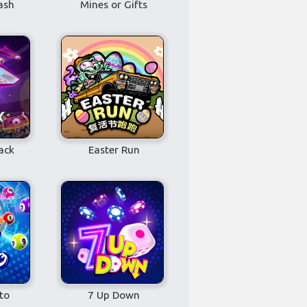
ash
Mines or Gifts
ack
Easter Run
to
7 Up Down