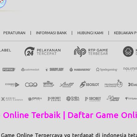
PERATURAN
|
INFORMASI BANK
|
HUBUNGI KAMI
|
KEBIJAKAN P
el And Devil
Football Fever
Football St
g Xiao Bingo
Caishen Riches Bingo
Chilli Hunter
Online Terbaik | Daftar Game Onl
s
Game Online Terpercaya
yg terdapat di indonesia teta