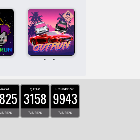
t
Out Run
MACAU
QATAR
HONGKONG
825
3158
9943
/8/2026
7/8/2026
7/8/2026
el
Fish Prawn Crab