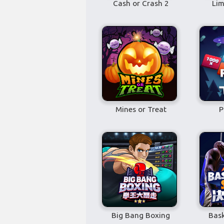
Cash or Crash 2
Lim
Mines or Treat
P
Big Bang Boxing
Bask