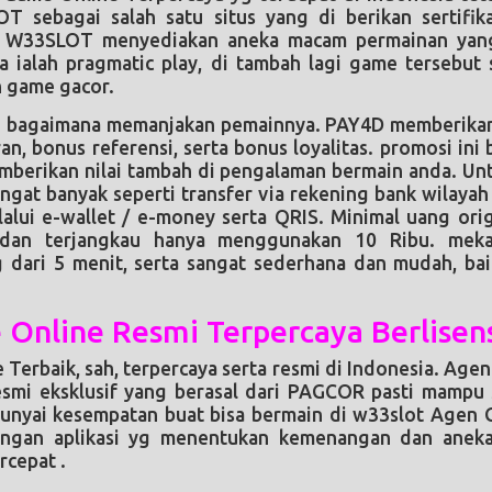
OT sebagai salah satu situs yang di berikan sertif
, W33SLOT menyediakan aneka macam permainan yan
a ialah pragmatic play, di tambah lagi game tersebut
n game gacor.
agaimana memanjakan pemainnya. PAY4D memberikan 
o Mania Bingo
an, bonus referensi, serta bonus loyalitas. promosi in
berikan nilai tambah di pengalaman bermain anda. Un
angat banyak seperti transfer via rekening bank wilayah /
melalui e-wallet / e-money serta QRIS. Minimal uang or
dan terjangkau hanya menggunakan 10 Ribu. mek
 dari 5 menit, serta sangat sederhana dan mudah, bai
Online Resmi Terpercaya Berlise
 Terbaik
, sah, terpercaya serta resmi di Indonesia. Ag
esmi eksklusif yang berasal dari PAGCOR pasti mampu 
unyai kesempatan buat bisa bermain di w33slot Agen
tangan aplikasi yg menentukan kemenangan dan ane
rcepat .