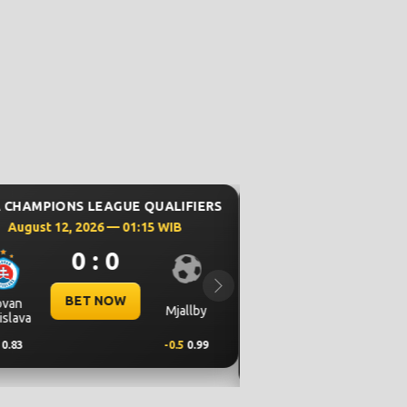
n Bonus
Virtual Tiger
t
Baccarat
FOOTBALL F24 INTERNATIONAL
FRIENDLY
August 8, 2026 — 06:00 WIB
0 : 0
Next
BET NOW
gentina
e-Denmark
0
-0.94
0.00
0.70
arat
Bau Cua