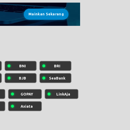
Mainkan Sekarang
r
Pok Deng
BNI
BRI
BJB
SeaBank
GOPAY
LinkAja
Axiata
ice
Royal Tiger Baccarat