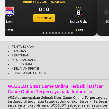
August 12, 2026 — 01:30 WIB
0 : 0
Previous
Ne
BET NOW
aha
SK Sturm Graz
Fenerbahce
-0.5
0.95
0.5
0.87
TENTANG KAMI
BANTUAN
PERATURAN
INFORMASI BANK
HUBUNGI KAMI
KEBIJAKAN PRIVASI
PERSETUJUAN COOKIES
W33SLOT Situs Game Online Terbaik | Daftar
Game Online Terpercaya pada Indonesia
W33slot merupakan Sebuah Situs
Game Online Terpercaya
yg
terdapat di indonesia tetapi sudah di akui terbaik, terbesar
serta terlengkap di asia. W33SLOT sebagai salah satu situs