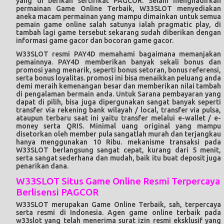
yang di berikan sertifikat PAGCOR. Selain menghadirkan
permainan
Game Online Terbaik
, W33SLOT menyediakan
aneka macam permainan yang mampu dimainkan untuk semua
pemain game online salah satunya ialah pragmatic play, di
tambah lagi game tersebut sekarang sudah diberikan dengan
informasi game gacor dan bocoran game gacor.
W33SLOT resmi PAY4D memahami bagaimana memanjakan
pemainnya. PAY4D memberikan banyak sekali bonus dan
promosi yang menarik, seperti bonus setoran, bonus referensi,
serta bonus loyalitas. promosi ini bisa menaikkan peluang anda
demi meraih kemenangan besar dan memberikan nilai tambah
di pengalaman bermain anda. Untuk Sarana pembayaran yang
dapat di pilih, bisa juga dipergunakan sangat banyak seperti
transfer via rekening bank wilayah / local, transfer via pulsa,
ataupun terbaru saat ini yaitu transfer melalui e-wallet / e-
money serta QRIS. Minimal uang original yang mampu
disetorkan oleh member pula sangatlah murah dan terjangkau
hanya menggunakan 10 Ribu. mekanisme transaksi pada
W33SLOT berlangsung sangat cepat, kurang dari 5 menit,
serta sangat sederhana dan mudah, baik itu buat deposit juga
penarikan dana.
W33SLOT Situs Game Online Resmi Terpercaya
Berlisensi PAGCOR
W33SLOT merupakan
Game Online Terbaik
, sah, terpercaya
serta resmi di Indonesia. Agen game online terbaik pada
w33slot yang telah menerima surat izin resmi eksklusif yang