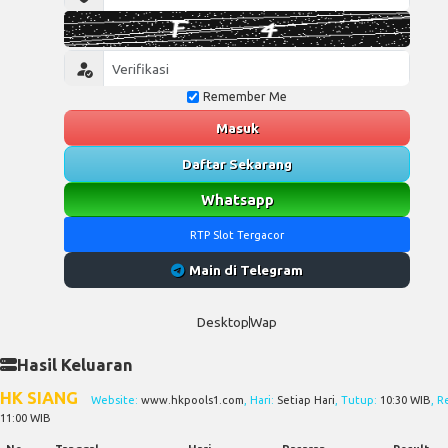
Remember Me
Masuk
Daftar Sekarang
Whatsapp
RTP Slot Tergacor
Main di Telegram
Desktop
Wap
Hasil Keluaran
HK SIANG
Website:
www.hkpools1.com
, Hari:
Setiap Hari
, Tutup:
10:30 WIB
, R
11:00 WIB