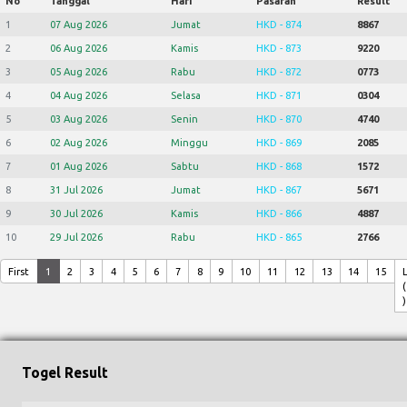
No
Tanggal
Hari
Pasaran
Result
1
07 Aug 2026
Jumat
HKD - 874
8867
2
06 Aug 2026
Kamis
HKD - 873
9220
3
05 Aug 2026
Rabu
HKD - 872
0773
4
04 Aug 2026
Selasa
HKD - 871
0304
5
03 Aug 2026
Senin
HKD - 870
4740
6
02 Aug 2026
Minggu
HKD - 869
2085
7
01 Aug 2026
Sabtu
HKD - 868
1572
8
31 Jul 2026
Jumat
HKD - 867
5671
9
30 Jul 2026
Kamis
HKD - 866
4887
10
29 Jul 2026
Rabu
HKD - 865
2766
First
1
2
3
4
5
6
7
8
9
10
11
12
13
14
15
(
)
Togel Result