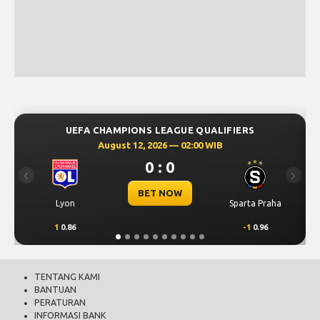
LEAGUE QUALIFIERS
UEFA CHAMPIONS LEAGU
26 — 02:00 WIB
August 12, 2026 — 0
: 0
0 : 0
Previous
Next
 NOW
BET NOW
Sparta Praha
SK Sturm Graz
-1
0.96
-0.5
0.95
TENTANG KAMI
BANTUAN
PERATURAN
INFORMASI BANK