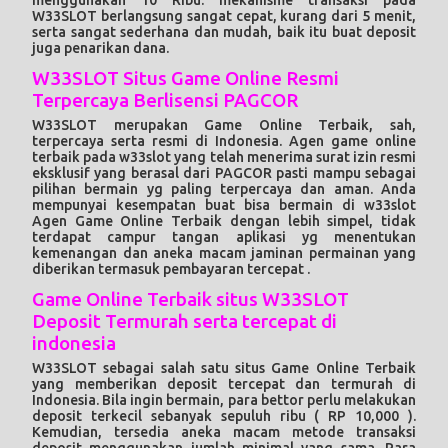
menggunakan 10 Ribu. mekanisme transaksi pada
W33SLOT berlangsung sangat cepat, kurang dari 5 menit,
serta sangat sederhana dan mudah, baik itu buat deposit
juga penarikan dana.
W33SLOT Situs Game Online Resmi
Terpercaya Berlisensi PAGCOR
W33SLOT merupakan
Game Online Terbaik
, sah,
terpercaya serta resmi di Indonesia. Agen game online
terbaik pada w33slot yang telah menerima surat izin resmi
eksklusif yang berasal dari PAGCOR pasti mampu sebagai
pilihan bermain yg paling terpercaya dan aman. Anda
mempunyai kesempatan buat bisa bermain di w33slot
Agen
Game Online Terbaik
dengan lebih simpel, tidak
terdapat campur tangan aplikasi yg menentukan
kemenangan dan aneka macam jaminan permainan yang
diberikan termasuk pembayaran tercepat .
Game Online Terbaik situs W33SLOT
Deposit Termurah serta tercepat di
indonesia
W33SLOT sebagai salah satu situs
Game Online Terbaik
yang memberikan deposit tercepat dan termurah di
Indonesia. Bila ingin bermain, para bettor perlu melakukan
deposit terkecil sebanyak sepuluh ribu ( RP 10,000 ).
Kemudian, tersedia aneka macam metode transaksi
deposit menggunakan jumlah minimal yang sama. Para