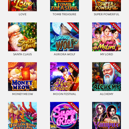
LOVE
TOMB TREASURE
SUPER POWERFUL
SANTA CLAUS
AURORA WOLF
MY LORD
MONEY MEOW
MOON FESTIVAL
ALCHEMY