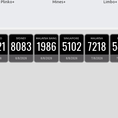
Plinko+
Mines+
Limbo+
RO
SYDNEY
MALAYSIA SIANG
SINGAPORE
MALAYSIA
21
8083
1986
5102
7218
5
26
8/8/2026
8/8/2026
8/8/2026
7/8/2026
7