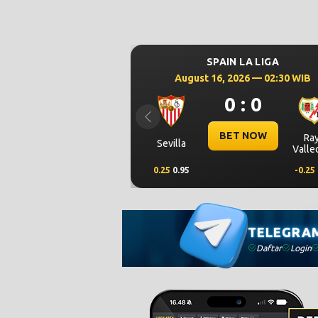
UEFA CHAMPIONS LEAGUE QUALIF
August 12, 2026 — 01:30 WIB
0 : 0
Previous
BET NOW
SK Sturm
Fener
Graz
-0.5
0.95
0.5
0
TELEGRA
Daftar
Login