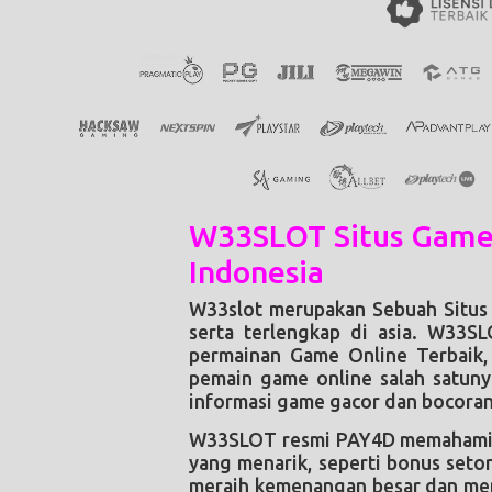
W33SLOT Situs Game 
Indonesia
W33slot merupakan Sebuah Situ
serta terlengkap di asia. W33SL
permainan
Game Online Terbaik
pemain game online salah satuny
informasi game gacor dan bocora
W33SLOT resmi PAY4D memahami b
yang menarik, seperti bonus setor
meraih kemenangan besar dan mem