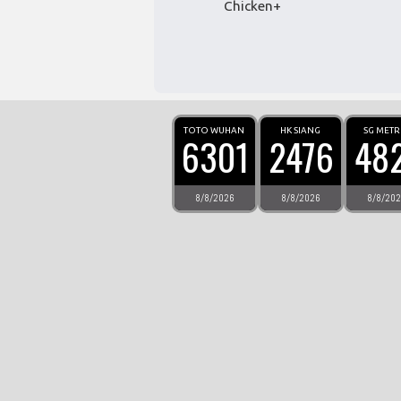
Chicken+
TOTO WUHAN
HK SIANG
SG MET
6301
2476
48
8/8/2026
8/8/2026
8/8/20