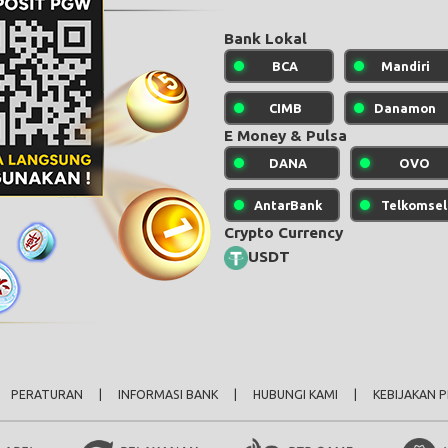
Bank Lokal
BCA
Mandiri
CIMB
Danamon
E Money & Pulsa
DANA
OVO
AntarBank
Telkomsel
Crypto Currency
USDT
PERATURAN
|
INFORMASI BANK
|
HUBUNGI KAMI
|
KEBIJAKAN P